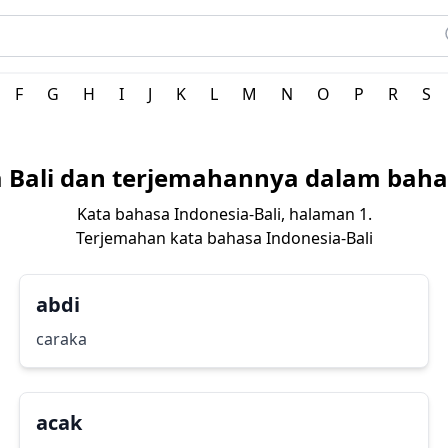
 Indonesia
F
G
H
I
J
K
L
M
N
O
P
R
S
a Bali dan terjemahannya dalam baha
Kata bahasa Indonesia-Bali, halaman 1.
Terjemahan kata bahasa Indonesia-Bali
abdi
caraka
acak