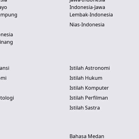
ayo
Indonesia-Jawa
Lampung
Lembak-Indonesia
Nias-Indonesia
nesia
inang
tansi
Istilah Astronomi
omi
Istilah Hukum
Istilah Komputer
itologi
Istilah Perfilman
k
Istilah Sastra
Bahasa Medan