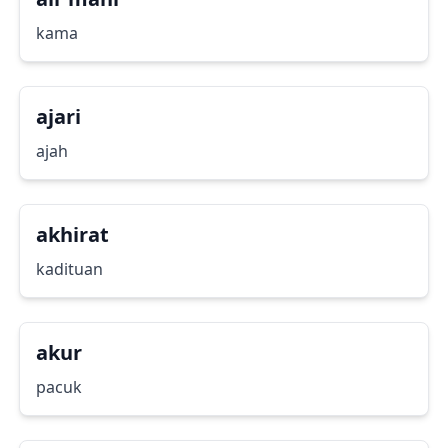
kama
ajari
ajah
akhirat
kadituan
akur
pacuk