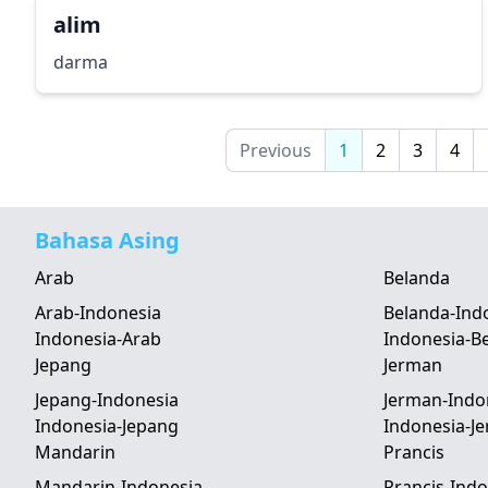
alim
darma
Previous
1
2
3
4
Bahasa Asing
Arab
Belanda
Arab-Indonesia
Belanda-Ind
Indonesia-Arab
Indonesia-B
Jepang
Jerman
Jepang-Indonesia
Jerman-Indo
Indonesia-Jepang
Indonesia-J
Mandarin
Prancis
Mandarin-Indonesia
Prancis-Indo