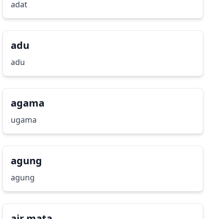
adat
adu
adu
agama
ugama
agung
agung
air mata