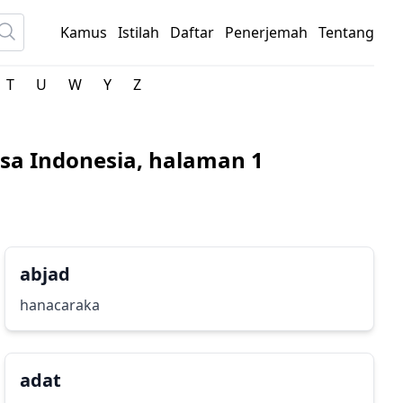
Kamus
Istilah
Daftar
Penerjemah
Tentang
T
U
W
Y
Z
sa Indonesia, halaman 1
abjad
hanacaraka
adat