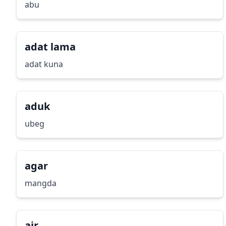
abu
adat lama
adat kuna
aduk
ubeg
agar
mangda
air