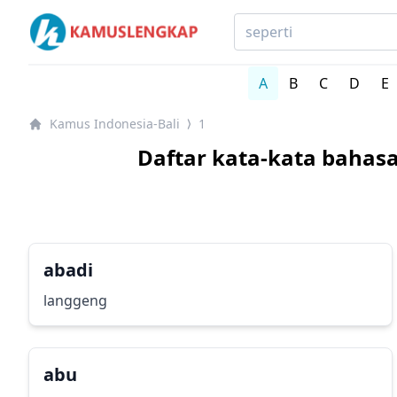
Kamus Lengkap Indonesia-Bali - Kamus Bahasa Daerah
A
B
C
D
E
Kamus Indonesia-Bali
1
⟩
Daftar kata-kata bahas
abadi
langgeng
abu