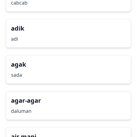
cabcab
adik
adi
agak
sada
agar-agar
daluman
air mani