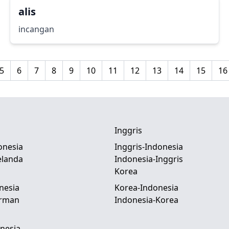
alis
incangan
5
6
7
8
9
10
11
12
13
14
15
16
Inggris
onesia
Inggris-Indonesia
elanda
Indonesia-Inggris
Korea
nesia
Korea-Indonesia
erman
Indonesia-Korea
nesia