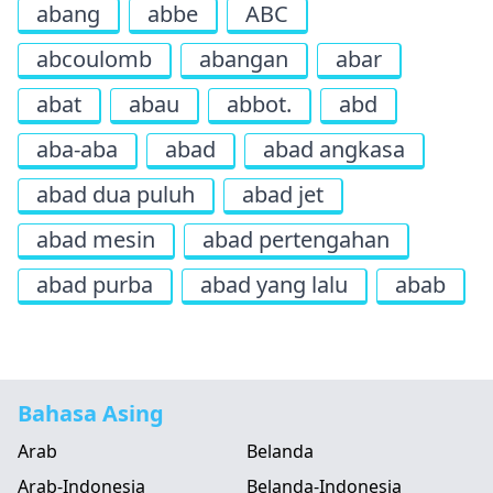
abang
abbe
ABC
abcoulomb
abangan
abar
abat
abau
abbot.
abd
aba-aba
abad
abad angkasa
abad dua puluh
abad jet
abad mesin
abad pertengahan
abad purba
abad yang lalu
abab
Bahasa Asing
Arab
Belanda
Arab-Indonesia
Belanda-Indonesia