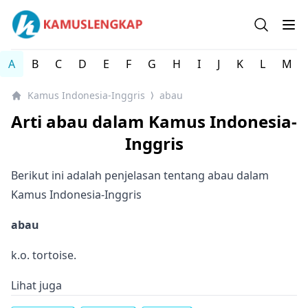
Kamus Lengkap Indonesia-Inggris - Kamus Bahasa Inggri
Open se
Op
A
B
C
D
E
F
G
H
I
J
K
L
M
Kamus Indonesia-Inggris
abau
⟩
Arti abau dalam Kamus Indonesia-
Inggris
Berikut ini adalah penjelasan tentang abau dalam
Kamus Indonesia-Inggris
abau
k.o. tortoise.
Lihat juga