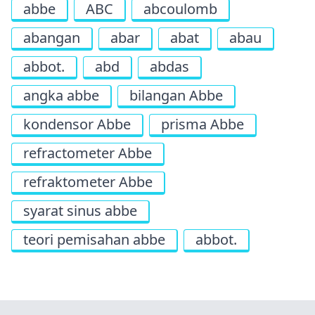
abbe
ABC
abcoulomb
abangan
abar
abat
abau
abbot.
abd
abdas
angka abbe
bilangan Abbe
kondensor Abbe
prisma Abbe
refractometer Abbe
refraktometer Abbe
syarat sinus abbe
teori pemisahan abbe
abbot.