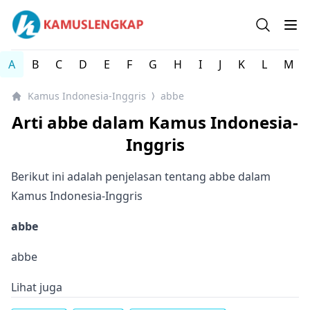
Kamus Lengkap Indonesia-Inggris - Kamus Bahasa Inggri
Open se
Op
A
B
C
D
E
F
G
H
I
J
K
L
M
Kamus Indonesia-Inggris
abbe
⟩
Arti abbe dalam Kamus Indonesia-
Inggris
Berikut ini adalah penjelasan tentang abbe dalam
Kamus Indonesia-Inggris
abbe
abbe
Lihat juga