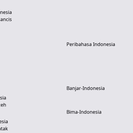
nesia
ancis
Peribahasa Indonesia
Banjar-Indonesia
sia
ceh
Bima-Indonesia
esia
atak