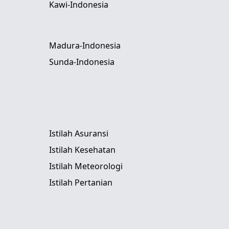
Kawi-Indonesia
Madura-Indonesia
Sunda-Indonesia
Istilah Asuransi
Istilah Kesehatan
Istilah Meteorologi
Istilah Pertanian