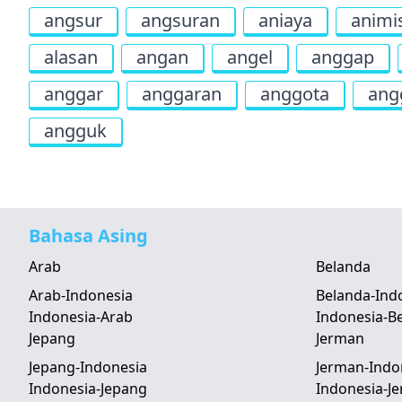
angsur
angsuran
aniaya
anim
alasan
angan
angel
anggap
anggar
anggaran
anggota
ang
angguk
Bahasa Asing
Arab
Belanda
Arab-Indonesia
Belanda-Ind
Indonesia-Arab
Indonesia-B
Jepang
Jerman
Jepang-Indonesia
Jerman-Indo
Indonesia-Jepang
Indonesia-J