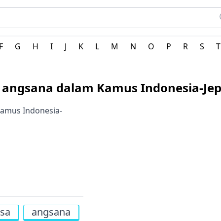
ang
F
G
H
I
J
K
L
M
N
O
P
R
S
T
i angsana dalam Kamus Indonesia-Je
Kamus Indonesia-
sa
angsana