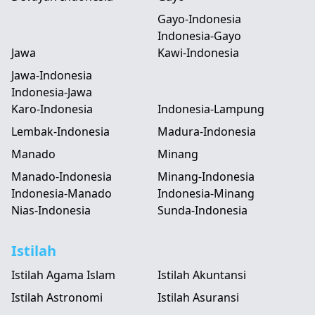
Gayo-Indonesia
Indonesia-Gayo
Jawa
Kawi-Indonesia
Jawa-Indonesia
Indonesia-Jawa
Karo-Indonesia
Indonesia-Lampung
Lembak-Indonesia
Madura-Indonesia
Manado
Minang
Manado-Indonesia
Minang-Indonesia
Indonesia-Manado
Indonesia-Minang
Nias-Indonesia
Sunda-Indonesia
Istilah
Istilah Agama Islam
Istilah Akuntansi
Istilah Astronomi
Istilah Asuransi