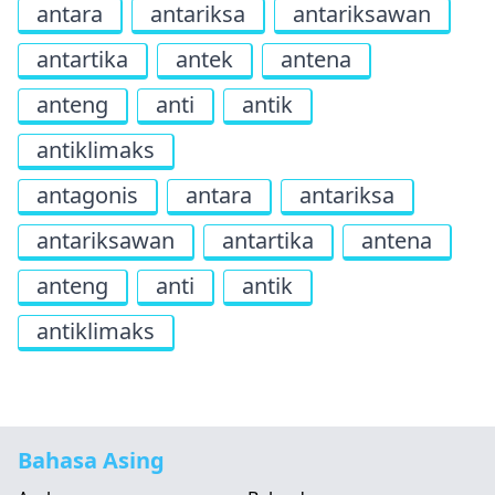
antara
antariksa
antariksawan
antartika
antek
antena
anteng
anti
antik
antiklimaks
antagonis
antara
antariksa
antariksawan
antartika
antena
anteng
anti
antik
antiklimaks
Bahasa Asing