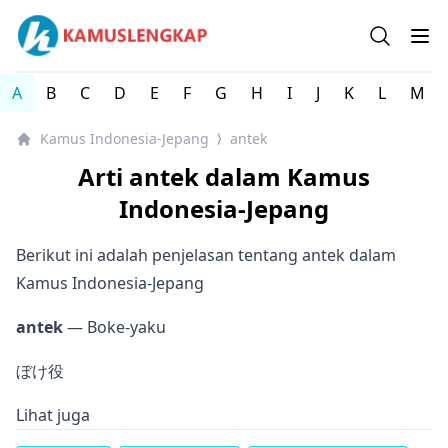
Kamus Lengkap Indonesia-Jepang - Kamus Bahasa Jepan
Open se
Op
A
B
C
D
E
F
G
H
I
J
K
L
M
Kamus Indonesia-Jepang
antek
⟩
Arti antek dalam Kamus
Indonesia-Jepang
Berikut ini adalah penjelasan tentang antek dalam
Kamus Indonesia-Jepang
antek
— Boke-yaku
ぼけ役
Lihat juga