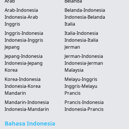
Arab
Belanda
Arab-Indonesia
Belanda-Indonesia
Indonesia-Arab
Indonesia-Belanda
Inggris
Italia
Inggris-Indonesia
Italia-Indonesia
Indonesia-Inggris
Indonesia-Italia
Jepang
Jerman
Jepang-Indonesia
Jerman-Indonesia
Indonesia-Jepang
Indonesia-Jerman
Korea
Malaysia
Korea-Indonesia
Melayu-Inggris
Indonesia-Korea
Inggris-Melayu
Mandarin
Prancis
Mandarin-Indonesia
Prancis-Indonesia
Indonesia-Mandarin
Indonesia-Prancis
Bahasa Indonesia