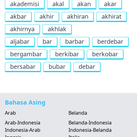
akademisi
akal
akan
akar
akbar
akhir
akhiran
akhirat
akhirnya
akhlak
aljabar
bar
barbar
berdebar
bergambar
berkibar
berkobar
bersabar
bubar
debar
Bahasa Asing
Arab
Belanda
Arab-Indonesia
Belanda-Indonesia
Indonesia-Arab
Indonesia-Belanda