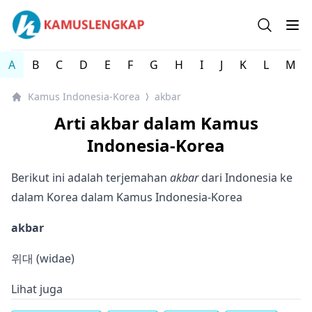
Kamus Lengkap Indonesia-Korea - Kamus Bahasa Korea
Open se
Op
A
B
C
D
E
F
G
H
I
J
K
L
M
Kamus Indonesia-Korea
akbar
⟩
Arti akbar dalam Kamus
Indonesia-Korea
Berikut ini adalah terjemahan
akbar
dari Indonesia ke
dalam Korea dalam Kamus Indonesia-Korea
akbar
위대 (widae)
Lihat juga