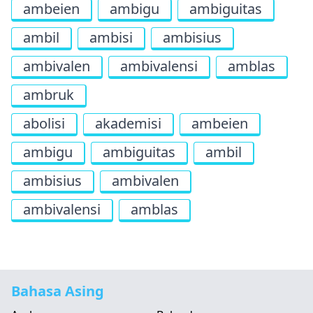
ambeien
ambigu
ambiguitas
ambil
ambisi
ambisius
ambivalen
ambivalensi
amblas
ambruk
abolisi
akademisi
ambeien
ambigu
ambiguitas
ambil
ambisius
ambivalen
ambivalensi
amblas
Bahasa Asing