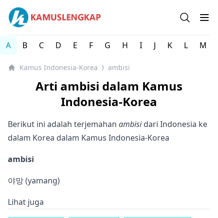
Kamus Lengkap Indonesia-Korea - Kamus Bahasa Korea
Open se
Op
A
B
C
D
E
F
G
H
I
J
K
L
M
Kamus Indonesia-Korea
ambisi
⟩
Arti ambisi dalam Kamus
Indonesia-Korea
Berikut ini adalah terjemahan
ambisi
dari Indonesia ke
dalam Korea dalam Kamus Indonesia-Korea
ambisi
야망 (yamang)
Lihat juga