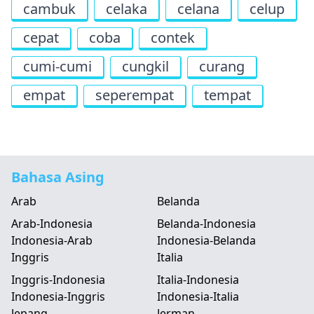
cambuk
celaka
celana
celup
cepat
coba
contek
cumi-cumi
cungkil
curang
empat
seperempat
tempat
Bahasa Asing
Arab
Belanda
Arab-Indonesia
Belanda-Indonesia
Indonesia-Arab
Indonesia-Belanda
Inggris
Italia
Inggris-Indonesia
Italia-Indonesia
Indonesia-Inggris
Indonesia-Italia
Jepang
Jerman