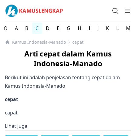
Kamus Lengkap Indonesia-Manado - Kamus Bahasa Daer
Open se
Op
Ω
A
B
C
D
E
G
H
I
J
K
L
M
Kamus Indonesia-Manado
cepat
⟩
Arti cepat dalam Kamus
Indonesia-Manado
Berikut ini adalah penjelasan tentang cepat dalam
Kamus Indonesia-Manado
cepat
capat
Lihat juga