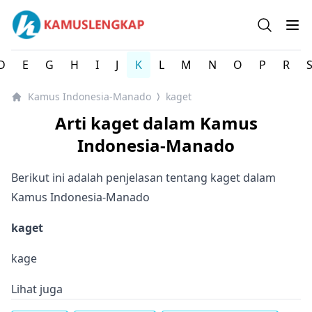
Kamus Lengkap Indonesia-Manado - Kamus Bahasa Daer
Open se
Op
D
E
G
H
I
J
K
L
M
N
O
P
R
Kamus Indonesia-Manado
kaget
⟩
Arti kaget dalam Kamus
Indonesia-Manado
Berikut ini adalah penjelasan tentang kaget dalam
Kamus Indonesia-Manado
kaget
kage
Lihat juga