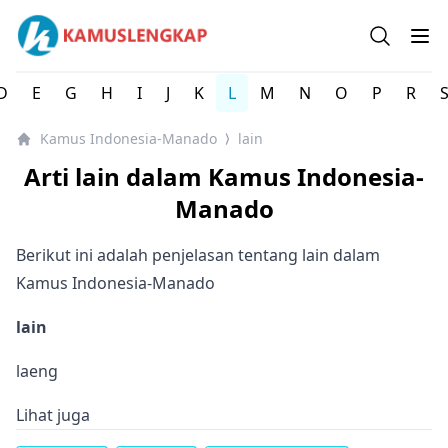
Kamus Lengkap Indonesia-Manado - Kamus Bahasa Daer
Open se
Op
D
E
G
H
I
J
K
L
M
N
O
P
R
Kamus Indonesia-Manado
lain
⟩
Arti lain dalam Kamus Indonesia-
Manado
Berikut ini adalah penjelasan tentang lain dalam
Kamus Indonesia-Manado
lain
laeng
Lihat juga