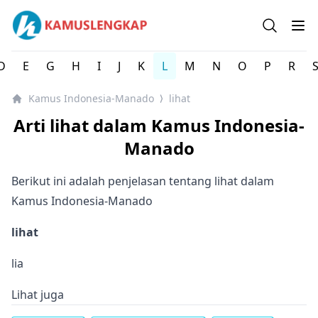
Kamus Lengkap Indonesia-Manado - Kamus Bahasa Daer
Open se
Op
D
E
G
H
I
J
K
L
M
N
O
P
R
Kamus Indonesia-Manado
lihat
⟩
Arti lihat dalam Kamus Indonesia-
Manado
Berikut ini adalah penjelasan tentang lihat dalam
Kamus Indonesia-Manado
lihat
lia
Lihat juga