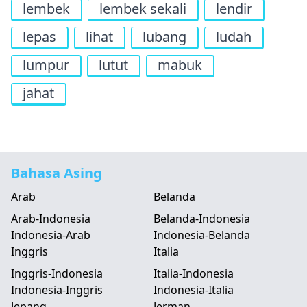
lembek
lembek sekali
lendir
lepas
lihat
lubang
ludah
lumpur
lutut
mabuk
jahat
Bahasa Asing
Arab
Belanda
Arab-Indonesia
Belanda-Indonesia
Indonesia-Arab
Indonesia-Belanda
Inggris
Italia
Inggris-Indonesia
Italia-Indonesia
Indonesia-Inggris
Indonesia-Italia
Jepang
Jerman