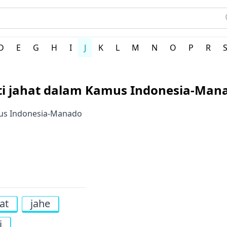
erah Indonesia
D
E
G
H
I
J
K
L
M
N
O
P
R
ti jahat dalam Kamus Indonesia-Man
amus Indonesia-Manado
at
jahe
i