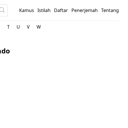
Kamus
Istilah
Daftar
Penerjemah
Tentang
S
T
U
V
W
ado