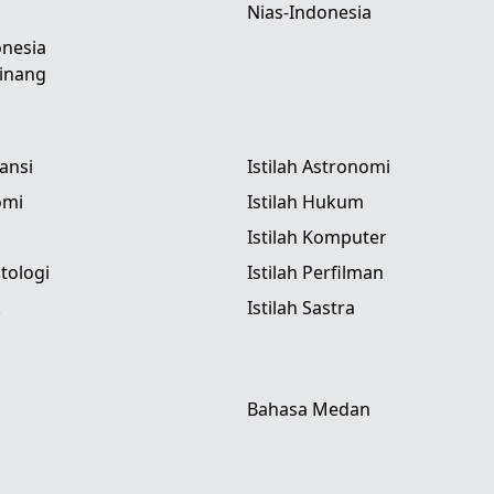
Nias-Indonesia
nesia
inang
tansi
Istilah Astronomi
omi
Istilah Hukum
Istilah Komputer
itologi
Istilah Perfilman
k
Istilah Sastra
Bahasa Medan