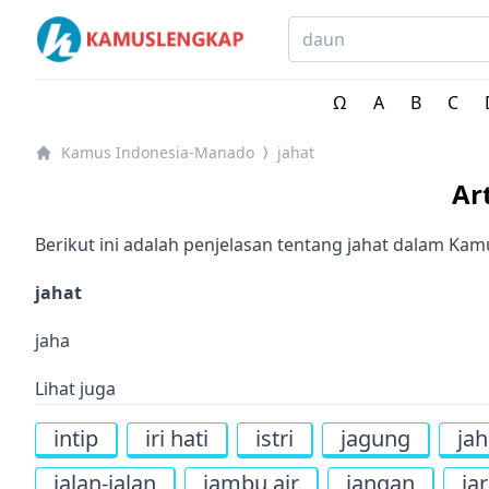
Kamus Lengkap Indonesia-Manado - Kamus Bahasa Da
Ω
A
B
C
Kamus Indonesia-Manado
jahat
⟩
Ar
Berikut ini adalah penjelasan tentang jahat dalam K
jahat
jaha
Lihat juga
intip
iri hati
istri
jagung
jah
jalan-jalan
jambu air
jangan
jar