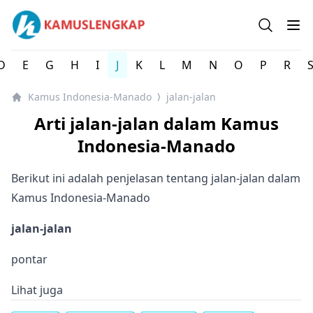
Kamus Lengkap Indonesia-Manado - Kamus Bahasa Daer
Open se
Op
D
E
G
H
I
J
K
L
M
N
O
P
R
Kamus Indonesia-Manado
jalan-jalan
⟩
Arti jalan-jalan dalam Kamus
Indonesia-Manado
Berikut ini adalah penjelasan tentang jalan-jalan dalam
Kamus Indonesia-Manado
jalan-jalan
pontar
Lihat juga