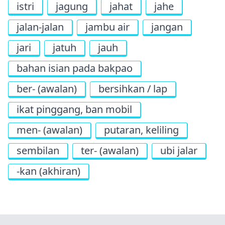
istri
jagung
jahat
jahe
jalan-jalan
jambu air
jangan
jari
jatuh
jauh
bahan isian pada bakpao
ber- (awalan)
bersihkan / lap
ikat pinggang, ban mobil
men- (awalan)
putaran, keliling
sembilan
ter- (awalan)
ubi jalar
-kan (akhiran)