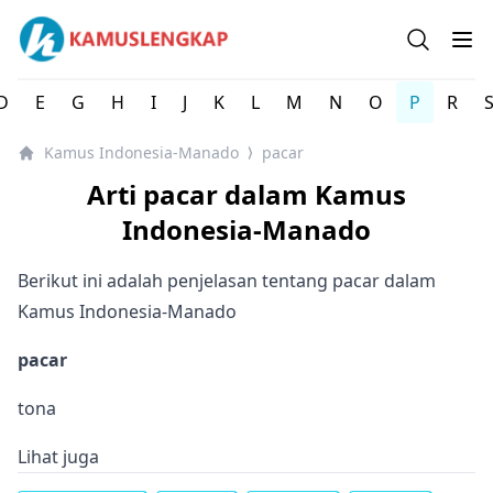
Kamus Lengkap Indonesia-Manado - Kamus Bahasa Daer
Open se
Op
D
E
G
H
I
J
K
L
M
N
O
P
R
Kamus Indonesia-Manado
pacar
⟩
Arti pacar dalam Kamus
Indonesia-Manado
Berikut ini adalah penjelasan tentang pacar dalam
Kamus Indonesia-Manado
pacar
tona
Lihat juga