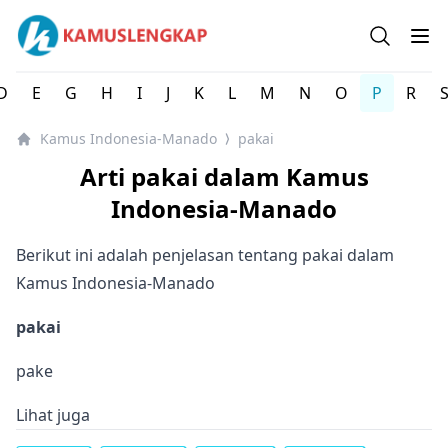
Kamus Lengkap Indonesia-Manado - Kamus Bahasa Daer
Open se
Op
D
E
G
H
I
J
K
L
M
N
O
P
R
Kamus Indonesia-Manado
pakai
⟩
Arti pakai dalam Kamus
Indonesia-Manado
Berikut ini adalah penjelasan tentang pakai dalam
Kamus Indonesia-Manado
pakai
pake
Lihat juga