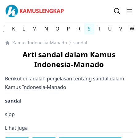
Kamus Lengkap Indonesia-Manado - Kamus Bahasa Daer
Open se
Op
J
K
L
M
N
O
P
R
S
T
U
V
W
Kamus Indonesia-Manado
sandal
⟩
Arti sandal dalam Kamus
Indonesia-Manado
Berikut ini adalah penjelasan tentang sandal dalam
Kamus Indonesia-Manado
sandal
slop
Lihat juga