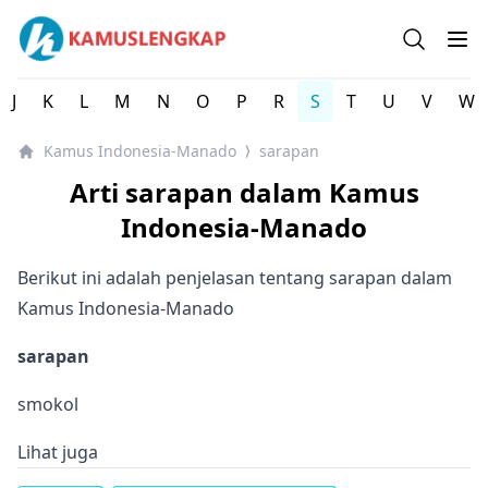
Kamus Lengkap Indonesia-Manado - Kamus Bahasa Daer
Open se
Op
J
K
L
M
N
O
P
R
S
T
U
V
W
Kamus Indonesia-Manado
sarapan
⟩
Arti sarapan dalam Kamus
Indonesia-Manado
Berikut ini adalah penjelasan tentang sarapan dalam
Kamus Indonesia-Manado
sarapan
smokol
Lihat juga