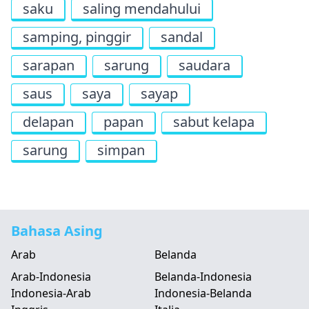
saku
saling mendahului
samping, pinggir
sandal
sarapan
sarung
saudara
saus
saya
sayap
delapan
papan
sabut kelapa
sarung
simpan
Bahasa Asing
Arab
Belanda
Arab-Indonesia
Belanda-Indonesia
Indonesia-Arab
Indonesia-Belanda