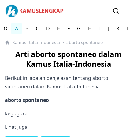
Kamus Lengkap Italia-Indonesia - Kamus Bahasa Italia
Open se
Op
Ω
A
B
C
D
E
F
G
H
I
J
K
L
Kamus Italia-Indonesia
aborto spontaneo
⟩
Arti aborto spontaneo dalam
Kamus Italia-Indonesia
Berikut ini adalah penjelasan tentang aborto
spontaneo dalam Kamus Italia-Indonesia
aborto spontaneo
keguguran
Lihat juga