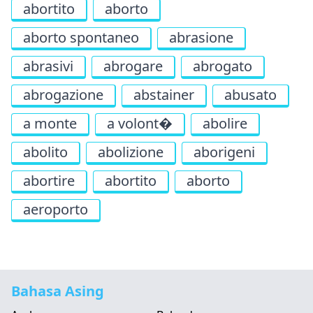
abortito
aborto
aborto spontaneo
abrasione
abrasivi
abrogare
abrogato
abrogazione
abstainer
abusato
a monte
a volont�
abolire
abolito
abolizione
aborigeni
abortire
abortito
aborto
aeroporto
Bahasa Asing