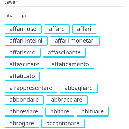
tawar
Lihat juga
affannoso
affare
affari
affari interni
affari monetari
affarismo
affascinante
affascinare
affaticamento
affaticato
a rappresentare
abbagliare
abbondare
abbracciare
abbreviare
abitare
abituare
abrogare
accantonare