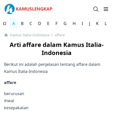
Kamus Lengkap Italia-Indonesia - Kamus Bahasa Italia
Open se
Op
Ω
A
B
C
D
E
F
G
H
I
J
K
L
Kamus Italia-Indonesia
affare
⟩
Arti affare dalam Kamus Italia-
Indonesia
Berikut ini adalah penjelasan tentang affare dalam
Kamus Italia-Indonesia
affare
berurusan
ihwal
kesepakatan