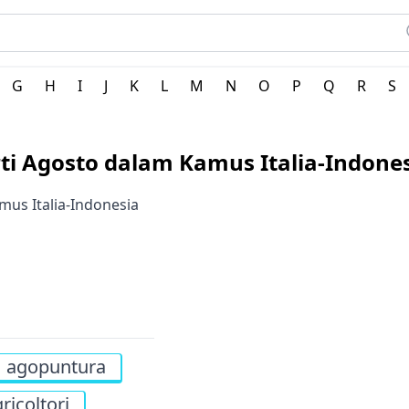
G
H
I
J
K
L
M
N
O
P
Q
R
S
ti Agosto dalam Kamus Italia-Indone
mus Italia-Indonesia
agopuntura
ricoltori