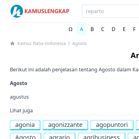
Kamus Lengkap Italia-Indonesia - Kamus Bahasa Italia
Ω
A
B
C
D
E
F
Kamus Italia-Indonesia
Agosto
⟩
Ar
Berikut ini adalah penjelasan tentang Agosto dalam Ka
Agosto
agustus
Lihat juga
agonia
agonizzante
agopuntori
Agosto
agrario
agribusiness
ag