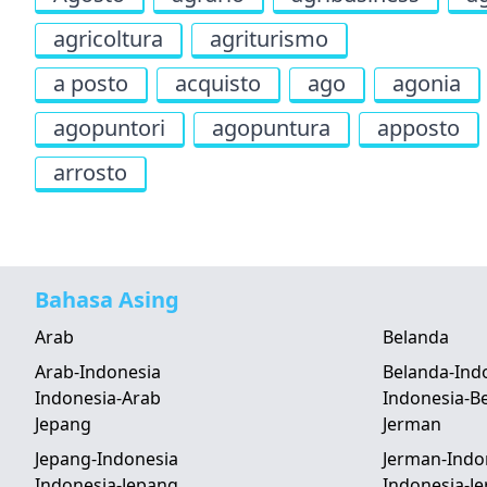
agricoltura
agriturismo
a posto
acquisto
ago
agonia
agopuntori
agopuntura
apposto
arrosto
Bahasa Asing
Arab
Belanda
Arab-Indonesia
Belanda-Ind
Indonesia-Arab
Indonesia-B
Jepang
Jerman
Jepang-Indonesia
Jerman-Indo
Indonesia-Jepang
Indonesia-J