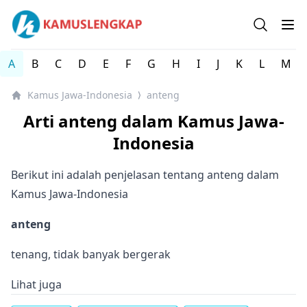
Kamus Lengkap Jawa-Indonesia - Kamus Bahasa Daerah 
Open se
Op
A
B
C
D
E
F
G
H
I
J
K
L
M
Kamus Jawa-Indonesia
anteng
⟩
Arti anteng dalam Kamus Jawa-
Indonesia
Berikut ini adalah penjelasan tentang anteng dalam
Kamus Jawa-Indonesia
anteng
tenang, tidak banyak bergerak
Lihat juga