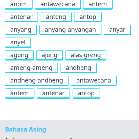
anom
antawecana
antem
antenar
anteng
antop
anyang
anyang-anyangan
anyar
anyel
ageng
ajeng
alas greng
ameng-ameng
andheng
andheng-andheng
antawecana
antem
antenar
antop
Bahasa Asing