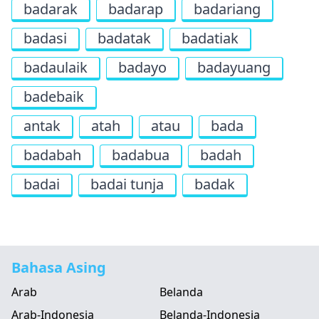
badarak
badarap
badariang
badasi
badatak
badatiak
badaulaik
badayo
badayuang
badebaik
antak
atah
atau
bada
badabah
badabua
badah
badai
badai tunja
badak
Bahasa Asing
Arab
Belanda
Arab-Indonesia
Belanda-Indonesia