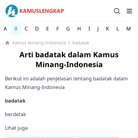
Kamus Lengkap Minang-Indonesia - Kamus Bahasa Daera
Open se
Op
A
B
C
D
E
F
G
H
I
J
K
L
M
Kamus Minang-Indonesia
badatak
⟩
Arti badatak dalam Kamus
Minang-Indonesia
Berikut ini adalah penjelasan tentang badatak dalam
Kamus Minang-Indonesia
badatak
berdetak
Lihat juga