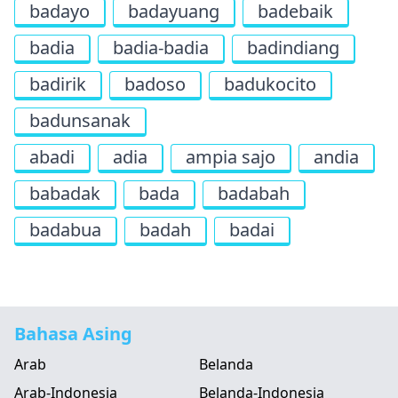
badayo
badayuang
badebaik
badia
badia-badia
badindiang
badirik
badoso
badukocito
badunsanak
abadi
adia
ampia sajo
andia
babadak
bada
badabah
badabua
badah
badai
Bahasa Asing
Arab
Belanda
Arab-Indonesia
Belanda-Indonesia