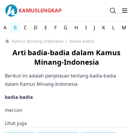
Kamus Lengkap Minang-Indonesia - Kamus Bahasa Daera
Open se
Op
A
B
C
D
E
F
G
H
I
J
K
L
M
Kamus Minang-Indonesia
badia-badia
⟩
Arti badia-badia dalam Kamus
Minang-Indonesia
Berikut ini adalah penjelasan tentang badia-badia
dalam Kamus Minang-Indonesia
badia-badia
mercon
Lihat juga