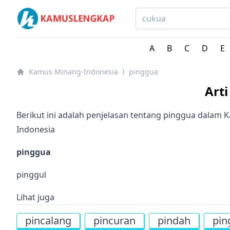
Kamus Lengkap Minang-Indonesia - Kamus Bahasa Dae
A
B
C
D
E
Kamus Minang-Indonesia
pinggua
⟩
Art
Berikut ini adalah penjelasan tentang pinggua dalam
Indonesia
pinggua
pinggul
Lihat juga
pincalang
pincuran
pindah
pin