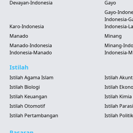
Devayan-Indonesia
Gayo
Gayo-Indone
Indonesia-G
Karo-Indonesia
Indonesia-
Manado
Minang
Manado-Indonesia
Minang-Indo
Indonesia-Manado
Indonesia-M
Istilah
Istilah Agama Islam
Istilah Akun
Istilah Biologi
Istilah Ekon
Istilah Keuangan
Istilah Kimia
Istilah Otomotif
Istilah Paras
Istilah Pertambangan
Istilah Politi
Pasaran