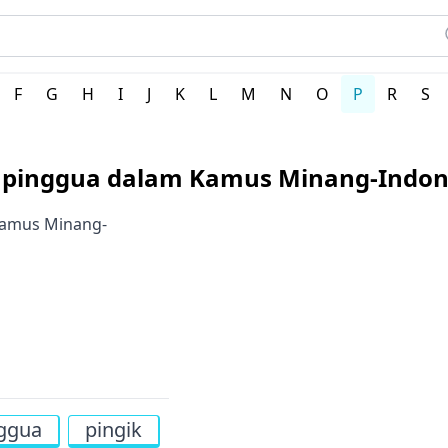
rah Indonesia
F
G
H
I
J
K
L
M
N
O
P
R
S
i pinggua dalam Kamus Minang-Indon
 Kamus Minang-
ggua
pingik