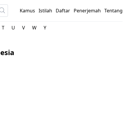
Kamus
Istilah
Daftar
Penerjemah
Tentang
T
U
V
W
Y
esia