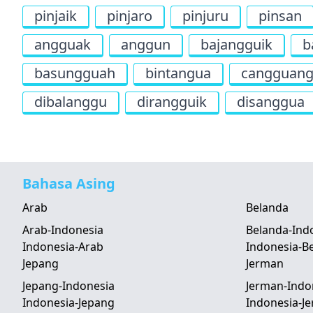
pinjaik
pinjaro
pinjuru
pinsan
angguak
anggun
bajangguik
b
basungguah
bintangua
cangguan
dibalanggu
dirangguik
disanggua
Bahasa Asing
Arab
Belanda
Arab-Indonesia
Belanda-Ind
Indonesia-Arab
Indonesia-B
Jepang
Jerman
Jepang-Indonesia
Jerman-Indo
Indonesia-Jepang
Indonesia-J