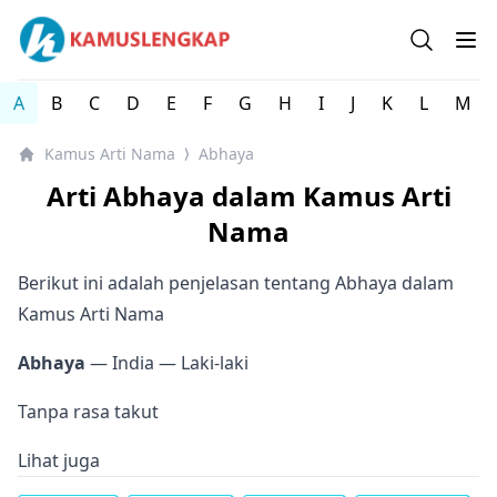
Kamus arti Nama Orang / Referensi Nama Bayi - Kamus 
Open se
Op
A
B
C
D
E
F
G
H
I
J
K
L
M
Kamus Arti Nama
Abhaya
⟩
Arti Abhaya dalam Kamus Arti
Nama
Berikut ini adalah penjelasan tentang Abhaya dalam
Kamus Arti Nama
Abhaya
— India
— Laki-laki
Tanpa rasa takut
Lihat juga