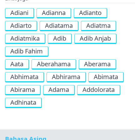
Adiani
Adianna
Adianto
Adiarto
Adiatama
Adiatma
Adiatmika
Adib
Adib Anjab
Adib Fahim
Aata
Aberahama
Aberama
Abhimata
Abhirama
Abimata
Abirama
Adama
Addolorata
Adhinata
Bahasa Asing