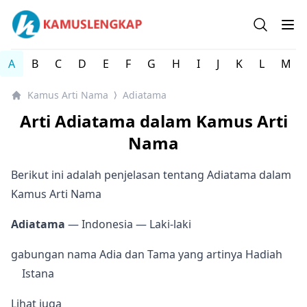
Kamus arti Nama Orang / Referensi Nama Bayi - Kamus 
Open se
Op
A
B
C
D
E
F
G
H
I
J
K
L
M
Kamus Arti Nama
Adiatama
⟩
Arti Adiatama dalam Kamus Arti
Nama
Berikut ini adalah penjelasan tentang Adiatama dalam
Kamus Arti Nama
Adiatama
— Indonesia
— Laki-laki
gabungan nama Adia dan Tama yang artinya Hadiah
Istana
Lihat juga