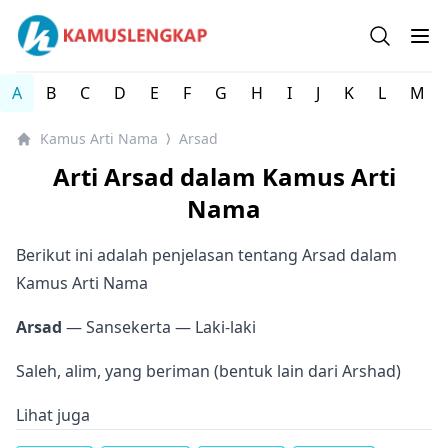
Kamus arti Nama Orang / Referensi Nama Bayi - Kamus 
Open se
Op
A
B
C
D
E
F
G
H
I
J
K
L
M
Kamus Arti Nama
Arsad
⟩
Arti Arsad dalam Kamus Arti
Nama
Berikut ini adalah penjelasan tentang Arsad dalam
Kamus Arti Nama
Arsad
— Sansekerta
— Laki-laki
Saleh, alim, yang beriman (bentuk lain dari Arshad)
Lihat juga