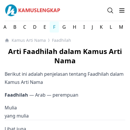
Kamus arti Nama Orang / Referensi Nama Bayi - Kamus 
Open se
Op
A
B
C
D
E
F
G
H
I
J
K
L
M
Kamus Arti Nama
Faadhilah
⟩
Arti Faadhilah dalam Kamus Arti
Nama
Berikut ini adalah penjelasan tentang Faadhilah dalam
Kamus Arti Nama
Faadhilah
— Arab
— perempuan
Mulia
yang mulia
Lihat juga