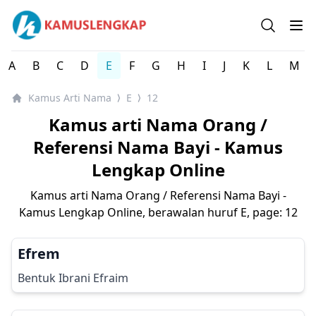
Kamus arti Nama Orang / Referensi Nama Bayi - Kamus 
Open se
Op
A
B
C
D
E
F
G
H
I
J
K
L
M
Kamus Arti Nama
E
12
⟩
⟩
Kamus arti Nama Orang /
Referensi Nama Bayi - Kamus
Lengkap Online
Kamus arti Nama Orang / Referensi Nama Bayi -
Kamus Lengkap Online, berawalan huruf
E
, page: 12
Efrem
Bentuk Ibrani Efraim