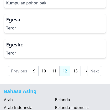
Kumpulan pohon oak
Egesa
Teror
Egeslic
Teror
5
6
Previous
7
8
9
10
11
12
13
14
Next
15
16
Bahasa Asing
Arab
Belanda
Arab-Indonesia
Belanda-Indonesia