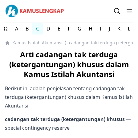
Kamus Istilah Akuntansi Indonesia Lengkap
Open se
Op
Ω
A
B
C
D
E
F
G
H
I
J
K
L
Kamus Istilah Akuntansi
cadangan tak terduga (ketergan
⟩
Arti cadangan tak terduga
(ketergantungan) khusus dalam
Kamus Istilah Akuntansi
Berikut ini adalah penjelasan tentang cadangan tak
terduga (ketergantungan) khusus dalam Kamus Istilah
Akuntansi
cadangan tak terduga (ketergantungan) khusus
—
special contingency reserve