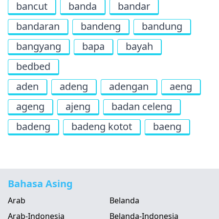
bancut
banda
bandar
bandaran
bandeng
bandung
bangyang
bapa
bayah
bedbed
aden
adeng
adengan
aeng
ageng
ajeng
badan celeng
badeng
badeng kotot
baeng
Bahasa Asing
Arab
Belanda
Arab-Indonesia
Belanda-Indonesia