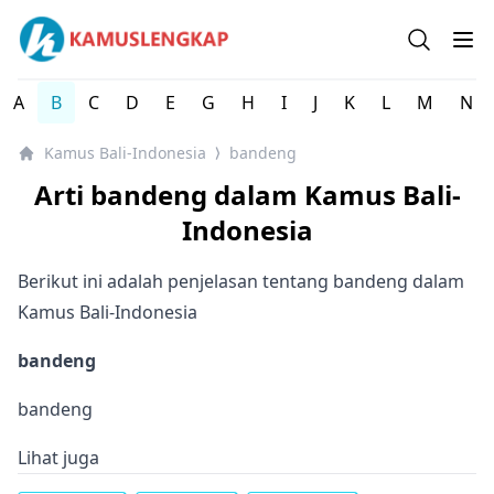
Kamus Lengkap Bali-Indonesia - Kamus Lengkap Online
Open se
Op
A
B
C
D
E
G
H
I
J
K
L
M
N
Kamus Bali-Indonesia
bandeng
⟩
Arti bandeng dalam Kamus Bali-
Indonesia
Berikut ini adalah penjelasan tentang bandeng dalam
Kamus Bali-Indonesia
bandeng
bandeng
Lihat juga