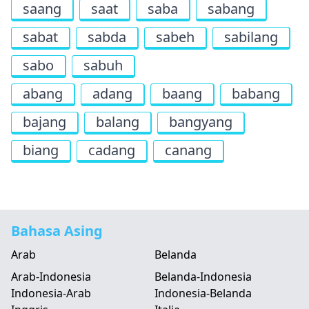
saang
saat
saba
sabang
sabat
sabda
sabeh
sabilang
sabo
sabuh
abang
adang
baang
babang
bajang
balang
bangyang
biang
cadang
canang
Bahasa Asing
Arab
Belanda
Arab-Indonesia
Belanda-Indonesia
Indonesia-Arab
Indonesia-Belanda