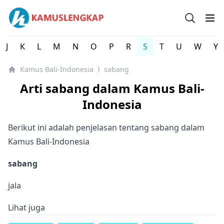
Kamus Lengkap Bali-Indonesia - Kamus Lengkap Online
Open se
Op
J
K
L
M
N
O
P
R
S
T
U
W
Y
Kamus Bali-Indonesia
sabang
⟩
Arti sabang dalam Kamus Bali-
Indonesia
Berikut ini adalah penjelasan tentang sabang dalam
Kamus Bali-Indonesia
sabang
jala
Lihat juga