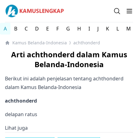
Kamus Lengkap Belanda-Indonesia - Kamus Lengkap Onl
Open se
Op
A
B
C
D
E
F
G
H
I
J
K
L
M
Kamus Belanda-Indonesia
achthonderd
⟩
Arti achthonderd dalam Kamus
Belanda-Indonesia
Berikut ini adalah penjelasan tentang achthonderd
dalam Kamus Belanda-Indonesia
achthonderd
delapan ratus
Lihat juga