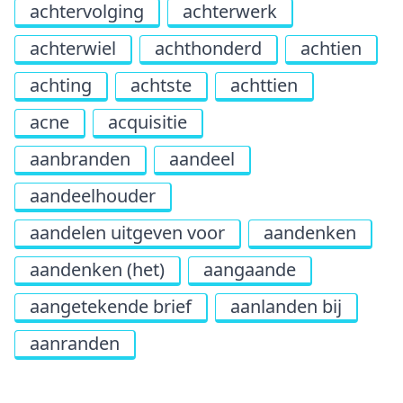
achtervolging
achterwerk
achterwiel
achthonderd
achtien
achting
achtste
achttien
acne
acquisitie
aanbranden
aandeel
aandeelhouder
aandelen uitgeven voor
aandenken
aandenken (het)
aangaande
aangetekende brief
aanlanden bij
aanranden