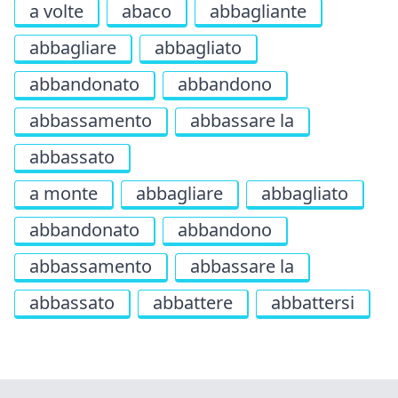
a volte
abaco
abbagliante
abbagliare
abbagliato
abbandonato
abbandono
abbassamento
abbassare la
abbassato
a monte
abbagliare
abbagliato
abbandonato
abbandono
abbassamento
abbassare la
abbassato
abbattere
abbattersi