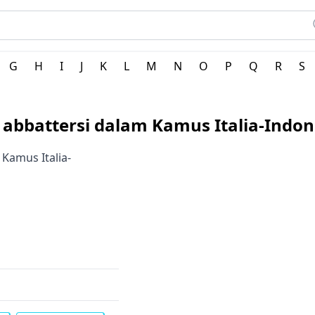
G
H
I
J
K
L
M
N
O
P
Q
R
S
i abbattersi dalam Kamus Italia-Indon
 Kamus Italia-