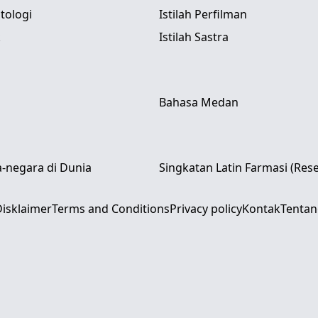
itologi
Istilah Perfilman
k
Istilah Sastra
Bahasa Medan
-negara di Dunia
Singkatan Latin Farmasi (Res
isklaimer
Terms and Conditions
Privacy policy
Kontak
Tentan