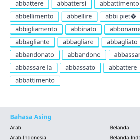
abbattere
abbattersi
abbattimento
abbellimento
abbellire
abbi piet�
abbigliamento
abbinato
abboname
abbagliante
abbagliare
abbagliato
abbandonato
abbandono
abbassa
abbassare la
abbassato
abbattere
abbattimento
Bahasa Asing
Arab
Belanda
Arab-Indonesia
Belanda-Ind