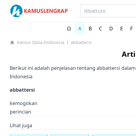
Kamus Lengkap Italia-Indonesia - Kamus Bahasa Italia
Ω
A
B
C
D
E
F
Kamus Italia-Indonesia
abbattersi
⟩
Art
Berikut ini adalah penjelasan tentang abbattersi dalam
Indonesia
abbattersi
kemogokan
perincian
Lihat juga