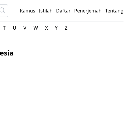
Kamus
Istilah
Daftar
Penerjemah
Tentang
T
U
V
W
X
Y
Z
esia