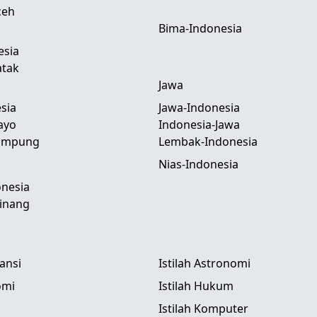
ceh
Bima-Indonesia
esia
atak
Jawa
sia
Jawa-Indonesia
ayo
Indonesia-Jawa
Lampung
Lembak-Indonesia
Nias-Indonesia
nesia
inang
tansi
Istilah Astronomi
omi
Istilah Hukum
Istilah Komputer