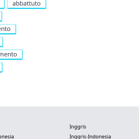
abbattuto
nto
mento
Inggris
onesia
Inggris-Indonesia