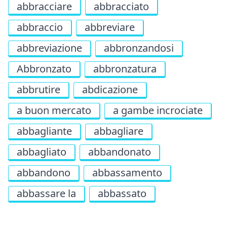
abbracciare
abbracciato
abbraccio
abbreviare
abbreviazione
abbronzandosi
Abbronzato
abbronzatura
abbrutire
abdicazione
a buon mercato
a gambe incrociate
abbagliante
abbagliare
abbagliato
abbandonato
abbandono
abbassamento
abbassare la
abbassato