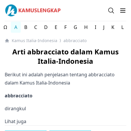
Kamus Lengkap Italia-Indonesia - Kamus Bahasa Italia
Open se
Op
Ω
A
B
C
D
E
F
G
H
I
J
K
L
Kamus Italia-Indonesia
abbracciato
⟩
Arti abbracciato dalam Kamus
Italia-Indonesia
Berikut ini adalah penjelasan tentang abbracciato
dalam Kamus Italia-Indonesia
abbracciato
dirangkul
Lihat juga