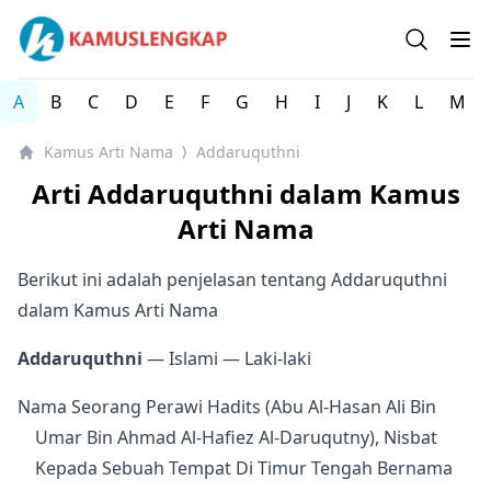
Kamus arti Nama Orang / Referensi Nama Bayi - Kamus 
Open se
Op
A
B
C
D
E
F
G
H
I
J
K
L
M
Kamus Arti Nama
Addaruquthni
⟩
Arti Addaruquthni dalam Kamus
Arti Nama
Berikut ini adalah penjelasan tentang Addaruquthni
dalam Kamus Arti Nama
Addaruquthni
— Islami
— Laki-laki
Nama Seorang Perawi Hadits (Abu Al-Hasan Ali Bin
Umar Bin Ahmad Al-Hafiez Al-Daruqutny), Nisbat
Kepada Sebuah Tempat Di Timur Tengah Bernama