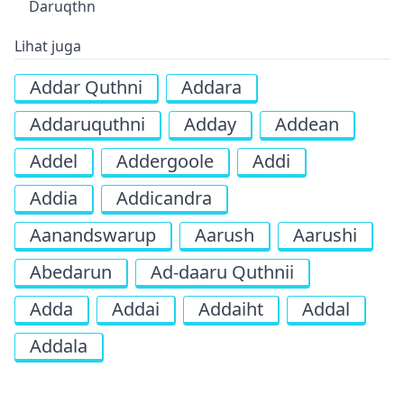
Daruqthn
Lihat juga
Addar Quthni
Addara
Addaruquthni
Adday
Addean
Addel
Addergoole
Addi
Addia
Addicandra
Aanandswarup
Aarush
Aarushi
Abedarun
Ad-daaru Quthnii
Adda
Addai
Addaiht
Addal
Addala