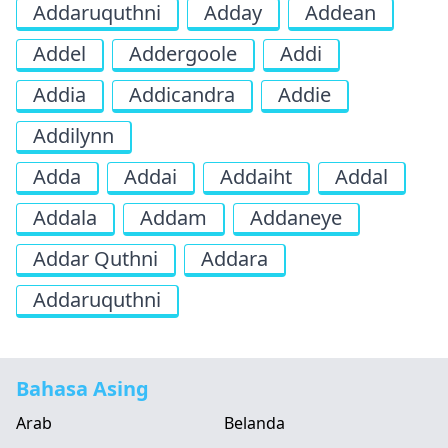
Addaruquthni
Adday
Addean
Addel
Addergoole
Addi
Addia
Addicandra
Addie
Addilynn
Adda
Addai
Addaiht
Addal
Addala
Addam
Addaneye
Addar Quthni
Addara
Addaruquthni
Bahasa Asing
Arab
Belanda