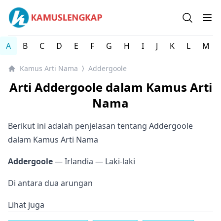
Kamus arti Nama Orang / Referensi Nama Bayi - Kamus 
Open se
Op
A
B
C
D
E
F
G
H
I
J
K
L
M
Kamus Arti Nama
Addergoole
⟩
Arti Addergoole dalam Kamus Arti
Nama
Berikut ini adalah penjelasan tentang Addergoole
dalam Kamus Arti Nama
Addergoole
— Irlandia
— Laki-laki
Di antara dua arungan
Lihat juga