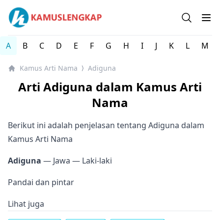
Kamus arti Nama Orang / Referensi Nama Bayi - Kamus 
Open se
Op
A
B
C
D
E
F
G
H
I
J
K
L
M
Kamus Arti Nama
Adiguna
⟩
Arti Adiguna dalam Kamus Arti
Nama
Berikut ini adalah penjelasan tentang Adiguna dalam
Kamus Arti Nama
Adiguna
— Jawa
— Laki-laki
Pandai dan pintar
Lihat juga