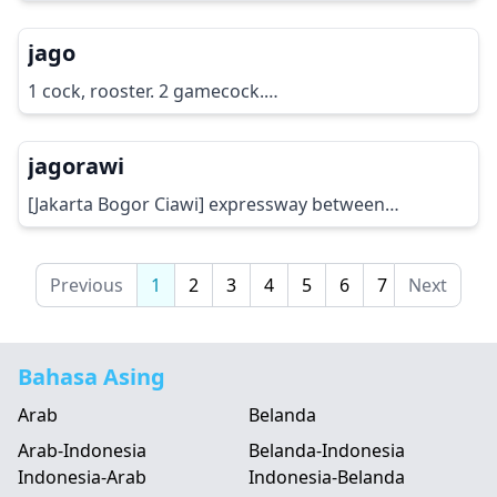
jago
1 cock, rooster. 2 gamecock.…
jagorawi
[Jakarta Bogor Ciawi] expressway between…
Previous
1
2
3
4
5
6
7
Next
8
9
Bahasa Asing
Arab
Belanda
Arab-Indonesia
Belanda-Indonesia
Indonesia-Arab
Indonesia-Belanda