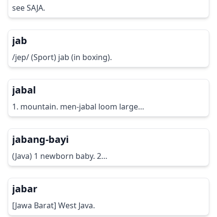
see SAJA.
jab
/jep/ (Sport) jab (in boxing).
jabal
1. mountain. men-jabal loom large…
jabang-bayi
(Java) 1 newborn baby. 2…
jabar
[Jawa Barat] West Java.