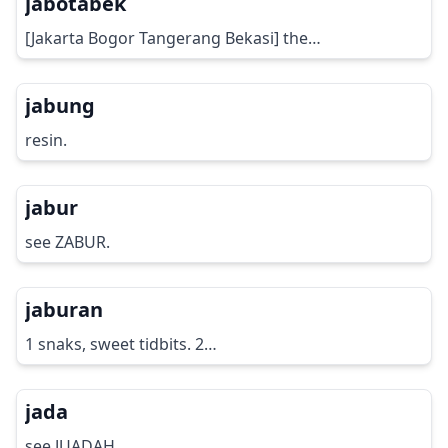
jabotabek
[Jakarta Bogor Tangerang Bekasi] the…
jabung
resin.
jabur
see ZABUR.
jaburan
1 snaks, sweet tidbits. 2…
jada
see JUADAH.