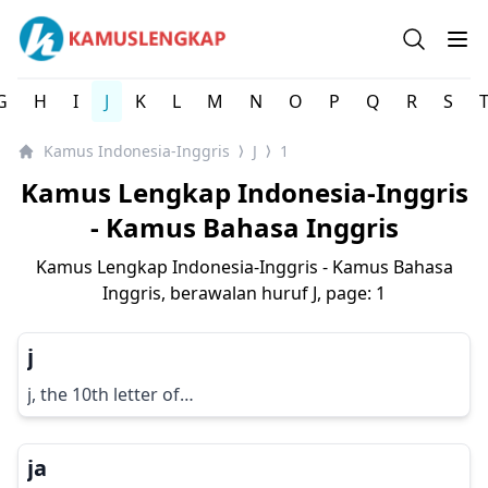
Kamus Lengkap Indonesia-Inggris - Kamus Bahasa Inggri
Open se
Op
G
H
I
J
K
L
M
N
O
P
Q
R
S
Kamus Indonesia-Inggris
J
1
⟩
⟩
Kamus Lengkap Indonesia-Inggris
- Kamus Bahasa Inggris
Kamus Lengkap Indonesia-Inggris - Kamus Bahasa
Inggris, berawalan huruf
J
, page: 1
j
j, the 10th letter of…
ja