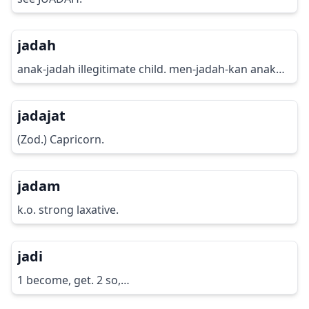
jadah
anak-jadah illegitimate child. men-jadah-kan anak…
jadajat
(Zod.) Capricorn.
jadam
k.o. strong laxative.
jadi
1 become, get. 2 so,…