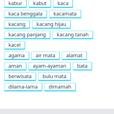
kabur
kabut
kaca
kaca benggala
kacamata
kacang
kacang hijau
kacang panjang
kacang tanah
kacel
agama
air mata
alamat
aman
ayam-ayaman
bata
berwisata
bulu mata
dilama-lama
dimamah