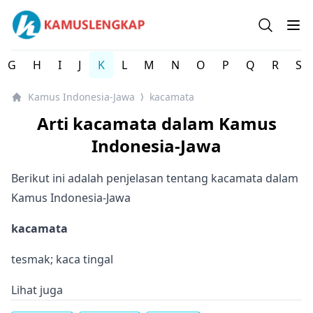
Kamus Lengkap Indonesia-Jawa - Kamus Bahasa Daerah 
Open se
Op
G
H
I
J
K
L
M
N
O
P
Q
R
S
Kamus Indonesia-Jawa
kacamata
⟩
Arti kacamata dalam Kamus
Indonesia-Jawa
Berikut ini adalah penjelasan tentang kacamata dalam
Kamus Indonesia-Jawa
kacamata
tesmak; kaca tingal
Lihat juga