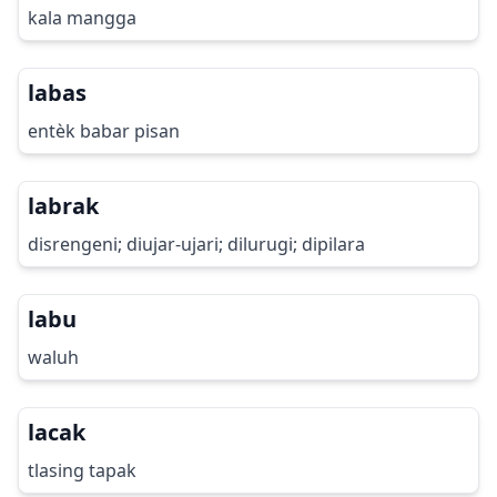
kala mangga
labas
entèk babar pisan
labrak
disrengeni; diujar-ujari; dilurugi; dipilara
labu
waluh
lacak
tlasing tapak