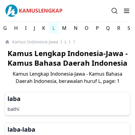
Kamus Lengkap Indonesia-Jawa - Kamus Bahasa Daerah 
Open se
Op
G
H
I
J
K
L
M
N
O
P
Q
R
S
Kamus Indonesia-Jawa
L
1
⟩
⟩
Kamus Lengkap Indonesia-Jawa -
Kamus Bahasa Daerah Indonesia
Kamus Lengkap Indonesia-Jawa - Kamus Bahasa
Daerah Indonesia, berawalan huruf
L
, page: 1
laba
bathi
laba-laba