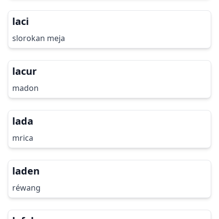
laci
slorokan meja
lacur
madon
lada
mrica
laden
réwang