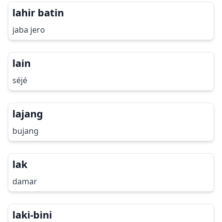
lahir batin
jaba jero
lain
séjé
lajang
bujang
lak
damar
laki-bini