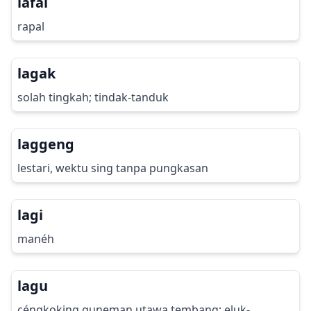
lafal
rapal
lagak
solah tingkah; tindak-tanduk
laggeng
lestari, wektu sing tanpa pungkasan
lagi
manéh
lagu
céngkoking guneman utawa tembang; eluk-