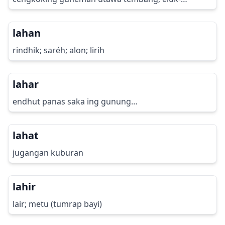
eluking…
lahan
rindhik; saréh; alon; lirih
lahar
endhut panas saka ing gunung…
lahat
jugangan kuburan
lahir
lair; metu (tumrap bayi)