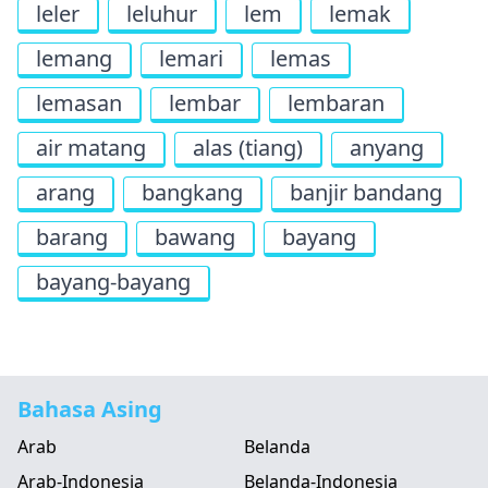
leler
leluhur
lem
lemak
lemang
lemari
lemas
lemasan
lembar
lembaran
air matang
alas (tiang)
anyang
arang
bangkang
banjir bandang
barang
bawang
bayang
bayang-bayang
Bahasa Asing
Arab
Belanda
Arab-Indonesia
Belanda-Indonesia