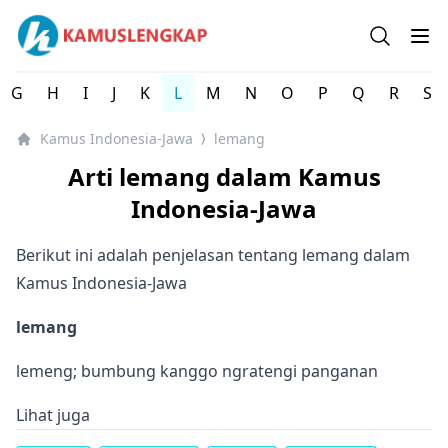
Kamus Lengkap Indonesia-Jawa - Kamus Bahasa Daerah 
Open se
Op
G
H
I
J
K
L
M
N
O
P
Q
R
S
Kamus Indonesia-Jawa
lemang
⟩
Arti lemang dalam Kamus
Indonesia-Jawa
Berikut ini adalah penjelasan tentang lemang dalam
Kamus Indonesia-Jawa
lemang
lemeng; bumbung kanggo ngratengi panganan
Lihat juga